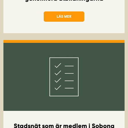
LÄS MER
OM STADSNÄTEN FÅR FINANSIELLT STÖ
Stadsnät som är medlem i Sobona