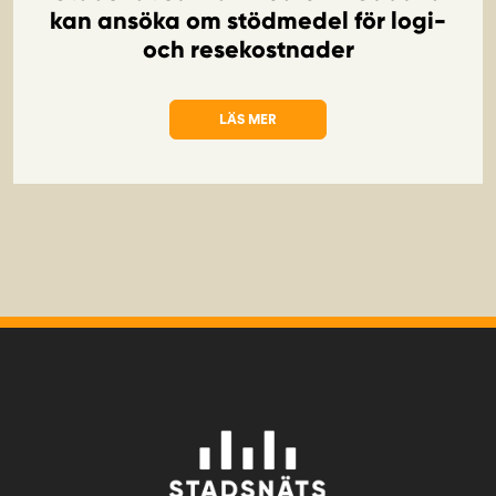
kan ansöka om stödmedel för logi-
och resekostnader
LÄS MER
OM STADSNÄT SOM ÄR MEDLEM I SOBON