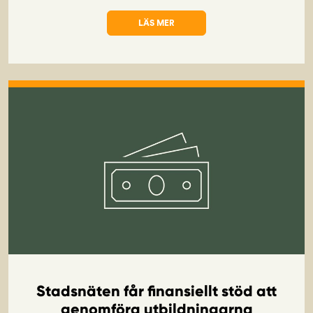
LÄS MER
OM UTBILDNING: RESERVELVERK 6 KVA
Stadsnäten får finansiellt stöd att
genomföra utbildningarna