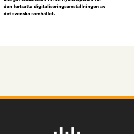
den
fortsatta digitaliseringsomställningen av
det
svenska samhället.