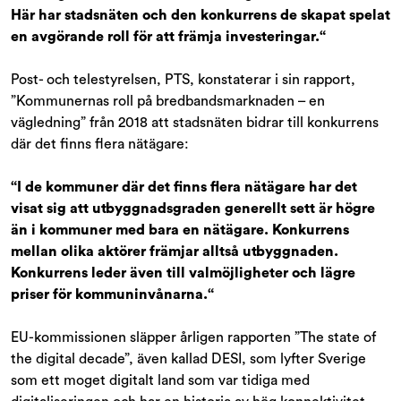
Här har stadsnäten och den konkurrens de skapat spelat
en avgörande roll för att främja investeringar.“
Post- och telestyrelsen, PTS, konstaterar i sin rapport,
”Kommunernas roll på bredbandsmarknaden – en
vägledning” från 2018 att stadsnäten bidrar till konkurrens
där det finns flera nätägare:
“I de kommuner där det finns flera nätägare har det
visat sig att utbyggnadsgraden generellt sett är högre
än i kommuner med bara en nätägare. Konkurrens
mellan olika aktörer främjar alltså utbyggnaden.
Konkurrens leder även till valmöjligheter och lägre
priser för kommuninvånarna.“
EU-kommissionen släpper årligen rapporten ”The state of
the digital decade”, även kallad DESI, som lyfter Sverige
som ett moget digitalt land som var tidiga med