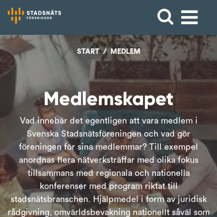
START
MEDLEM
Medlemskapet
Vad innebär det egentligen att vara medlem i
Svenska Stadsnätsföreningen och vad gör
föreningen för sina medlemmar? Till exempel
anordnas flera nätverksträffar med olika fokus
tillsammans med regionala och nationella
konferenser med program riktat till
stadsnätsbranschen. Hjälpmedel i form av juridisk
rådgivning, omvärldsbevakning nationellt såväl som