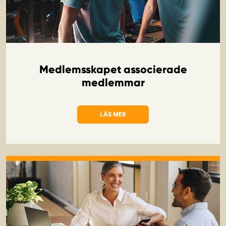
Medlemsskapet associerade
medlemmar
LÄS MER
OM MEDLEMSSKAPET ASSOCIERADE ME