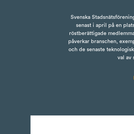
Svenska Stadsnätsförening
senast i april på en pl
röstberättigade medlemmar h
påverkar branschen, exempel
och de senaste teknologis
val av