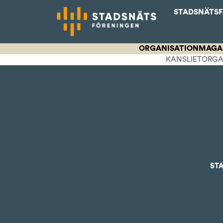
STADSNÄTS
ORGANISATION
MAGA
KANSLIET
ORGA
ST