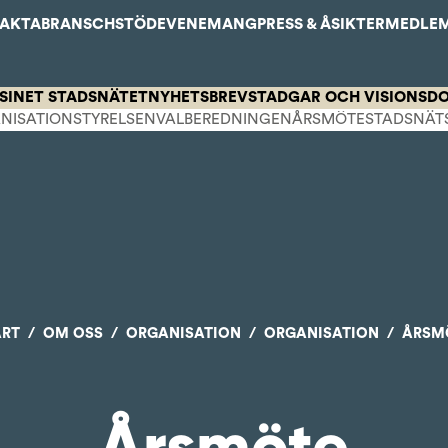
FAKTA
BRANSCHSTÖD
EVENEMANG
PRESS & ÅSIKTER
MEDLE
SINET STADSNÄTET
NYHETSBREV
STADGAR OCH VISIONSD
NISATION
STYRELSEN
VALBEREDNINGEN
ÅRSMÖTE
STADSNÄT
ART
OM OSS
ORGANISATION
ORGANISATION
ÅRSM
Årsmöte