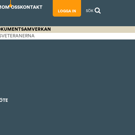
M
OM OSS
KONTAKT
SÖK
LOGGA IN
OKUMENT
SAMVERKAN
SVETERANERNA
ÖTE