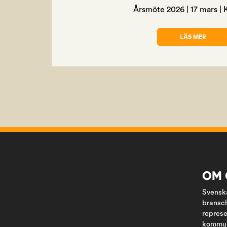
Årsmöte 2026 | 17 mars | 
LÄS MER
OM NÄSTA ÅR
OM 
Svenska
bransch
represe
kommun