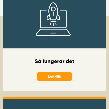
Så fungerar det
LÄS MER
OM SÅ FUNGERAR DET